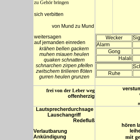
zu Gehör bringen
sich verbitten
von Mund zu Mund
weitersagen
Wecker
Sig
auf jemanden einreden
Alarm
krähen bellen gackern
Gong
muhen miauen heulen
Halali
quaken schnattern
schnarchen zirpen pfeifen
Sc
zwitschern tirilieren flöten
Ruhe
gurren heulen grunzen
verstu
frei von der Leber weg
offenherzig
n
Lautsprecherdurchsage
Lauschangriff
Redefluß
hören l
leih
Verlautbarung
mit g
Ankündigung