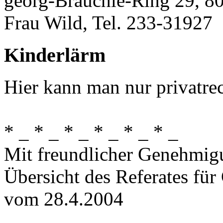
georg-Brauchle-Ring 29, 
Frau Wild, Tel. 233-31927
Kinderlärm
Hier kann man nur privatre
* _ * _ * _ * _ * _ * _
Mit freundlicher Genehmig
Übersicht des Referates fü
vom 28.4.2004