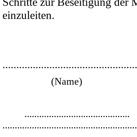
Schritte zur Beseitigung der
einzuleiten.
................................................
(Name)
...........................................
.......................................................