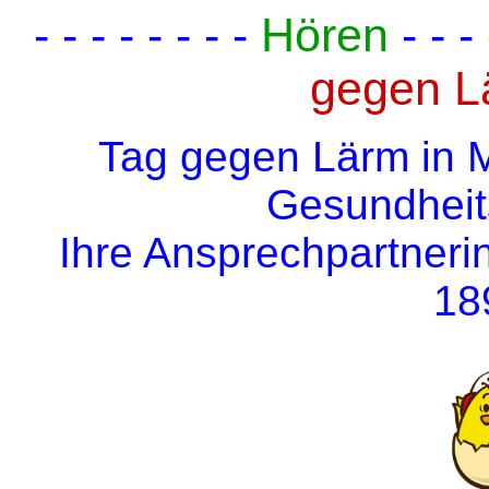
- - - - - - - -
Hören
- - -
gegen L
Tag gegen Lärm in M
Gesundhei
Ihre Ansprechpartnerin
18